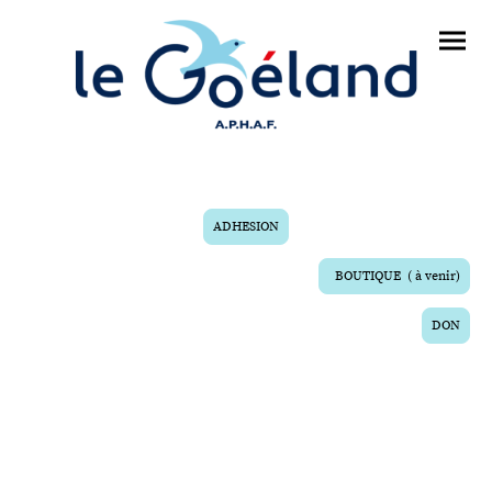
ADHESION
BOUTIQUE ( à venir)
DON