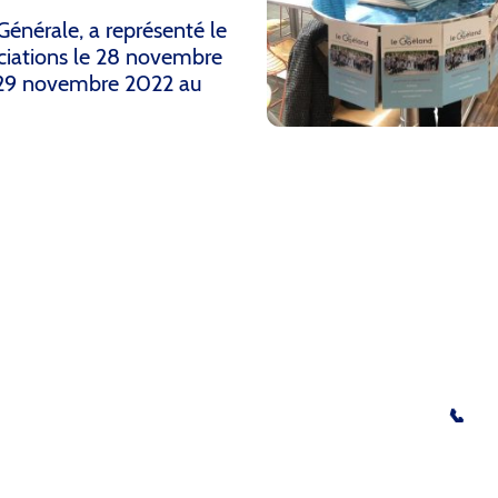
Générale, a représenté le
ciations le 28 novembre
 29 novembre 2022 au
ervés.
Contact
✉️ legoelandaf@gmail.com
identialité
☎️
Fixe : 01 41 56 04 15
📞
Mob