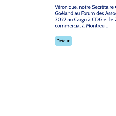
Véronique, notre Secrétaire 
Goéland au Forum des Asso
2022 au Cargo à CDG et le
commercial à Montreuil.
Retour
Copyright ©. Tous droits rés
Mentions légales
|
Politique de conf
Accessibilité