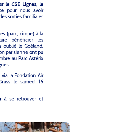
ier
le CSE Lignes, le
ce
pour nous avoir
es sorties familiales
s (parc, cirque) à la
ire bénéficier les
s oublié le Goéland,
ion parisienne ont pu
mbre au Parc Astérix
gnes.
 via la Fondation Air
Gruss
le samedi 16
r à se retrouver et