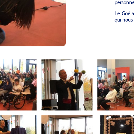
personne
Le Goéla
qui nous 