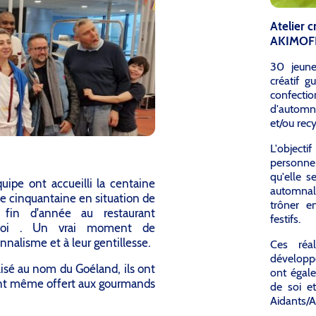
Atelier 
AKIMOF
30 jeune
créatif g
confect
d'automn
et/ou recy
L'object
personne
qu'elle s
ipe ont accueilli la centaine
automnal
e cinquantaine en situation de
trôner e
 fin d'année au restaurant
festifs.
le-Roi . Un vrai moment de
onnalisme et à leur gentillesse.
Ces réal
développ
lisé au nom du Goéland, ils ont
ont égale
 ont même offert aux gourmands
de soi e
Aidants/A