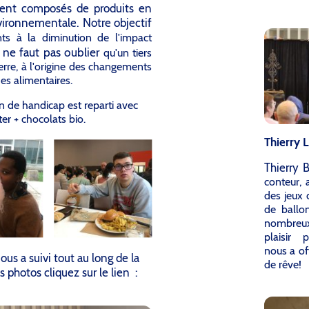
taient composés de produits en
nvironnementale. Notre objectif
nts à la diminution de l'impact
 ne faut pas oublier
qu'un tiers
erre, à l'origine des changements
des alimentaires.
n de handicap est reparti avec
er + chocolats bio.
Thierry 
Thierry 
conteur, 
des jeux 
de ballo
nombreux 
plaisir p
nous a of
us a suivi tout au long de la
de rêve!
 photos cliquez sur le lien :