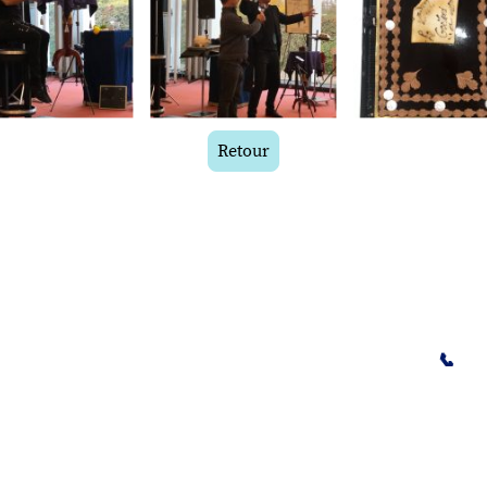
Retour
ervés.
Contact
✉️ legoelandaf@gmail.com
identialité
☎️
Fixe : 01 41 56 04 15
📞
Mob