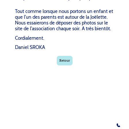
Tout comme lorsque nous portons un enfant et
que l'un des parents est autour de la Joëlette.
Nous essaierons de déposer des photos sur le
site de l'association chaque soir. A très bientôt.
Cordialement.
Daniel SROKA
Retour
Copyright ©. Tous droits réservés.
Contact
✉️
legoelandaf@gmail.com
Mentions légales
|
Politique de
confidentialité
☎️
Fixe : 01 41 56 04 15
📞