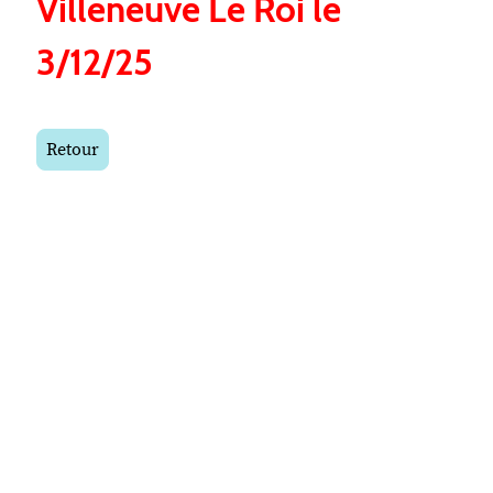
Villeneuve Le Roi le
3/12/25
Retour
Copyright ©. Tous droits rés
Mentions légales
|
Politique de conf
Accessibilité