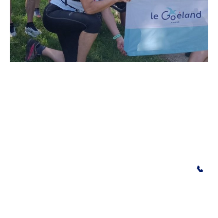
Copyright ©. Tous droits réservés.
Contact
✉️
legoelandaf@gmail.com
Mentions légales
|
Politique de
confidentialité
☎️
Fixe : 01 41 56 04 15
📞
Mobile : 06 48 82 10 05
Accessibilité