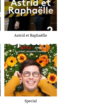
Astrid et Raphaëlle
Special