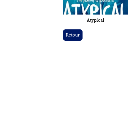
Atypical
Retour
Copyright ©. Tous droits rés
Mentions légales
|
Politique de conf
Accessibilité