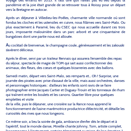
voyage des enfants en 2023. Il faut dire qu’il n’avait pas eu lieu depuis la
pandémie et la joie était grande de se retrouver tous à Roissy pour un départ
vers la Bretagne en autocar.
Après un déjeuner à Villedieu-les-Poêles, charmante ville normande où sont
fondus les cloches et les ustensiles en cuivre, nous filâmes vers Saint-Malo. Ou
plus exactement à Paramé, lieu du CSEC qui nous accueille durant ces trois
jours, imposante malouinière dans un parc arboré et une cinquantaine de
bungalows dont une partie nous est allouée.
A
u cocktail de bienvenue, le champagne coule…généreusement et les zakouski
s’avèrent délicieux.
Après le dîner, servi par un traiteur Rennais qui assurera l’ensemble des repas
du séjour, spectacle de magie de TOM qui sait aussi confectionner des
animaux, des fleurs, des cœurs et quelques bizarreries avec des ballons.
Samedi matin, départ vers Saint-Malo, ses remparts et… Oh ! Surprise, une
journée des pirates avec prise d’assaut de la ville, mais aussi orchestres, danses
et personnages historiques : d’ailleurs les enfants sont ravis de se faire
photographier entre Jacques Cartier et Duguay-Trouin et les tonneaux de rhum
qui traînent entre les boulets et les canons. Quartier libre pour quelques
emplettes et visite
de la ville, puis le déjeuner, une croisière sur la Rance nous apprend le
fonctionnement de l’usine marémotrice productrice d’électricité, et détaille les
curiosités des rives que nous longeons.
Ce même soir, a lieu la soirée de gala, ambiance d’enfer dès le départ et à
l'apéritif, tout le monde danse, Mireille chante Johnny, Tom, artiste complet,
l’accompagne à l’instrument, certains témoignent au micro de leur émotion à