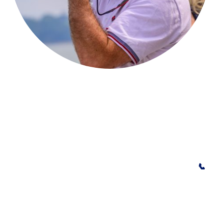
Copyright ©. Tous droits réservés.
Contact
✉️
legoelandaf@gmail.com
Mentions légales
|
Politique de
confidentialité
☎️
Fixe : 01 41 56 04 15
📞
Mobile : 06 48 82 10 05
Accessibilité